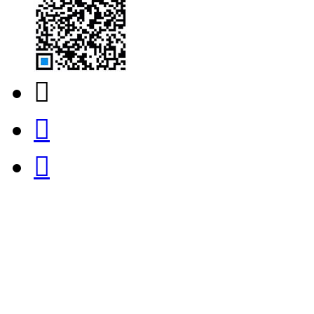


