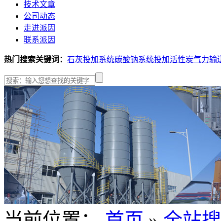
技术文章
公司动态
走进派因
联系派因
热门搜索关键词：
石灰投加系统
碳酸钠系统投加
活性炭气力输
当前位置：
首页
»
全站搜