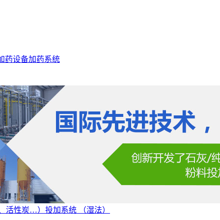
加药设备
加药系统
、活性炭…）投加系统 （湿法）