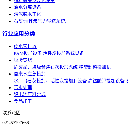
粉料收集及装包设备
油水分离设备
污泥脱水干化
石灰/活性炭气力输送系统...
行业应用分类
废水零排放
PAM投加设备
活性炭投加系统设备
垃圾焚烧
危废品、垃圾焚烧石灰投加系统
吨袋卸料投加机
自来水应急投加
水厂【石灰投加、活性炭投加】设备
高锰酸钾投加设备
污水处理
锂电池原料合成
食品加工
联系派因
021-57797666