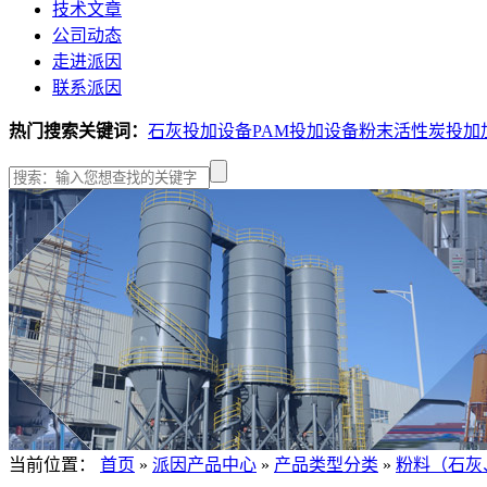
技术文章
公司动态
走进派因
联系派因
热门搜索关键词：
石灰投加设备
PAM投加设备
粉末活性炭投加
当前位置：
首页
»
派因产品中心
»
产品类型分类
»
粉料（石灰